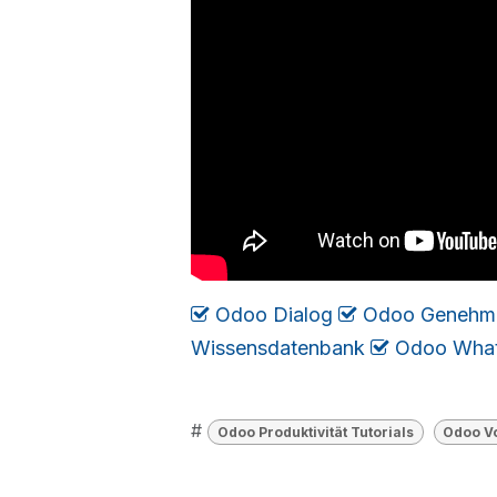
Odoo Dialog
​​​
Odoo Genehm
Wissensdatenbank
​
Odoo Wha
#
Odoo Produktivität Tutorials
Odoo Vo