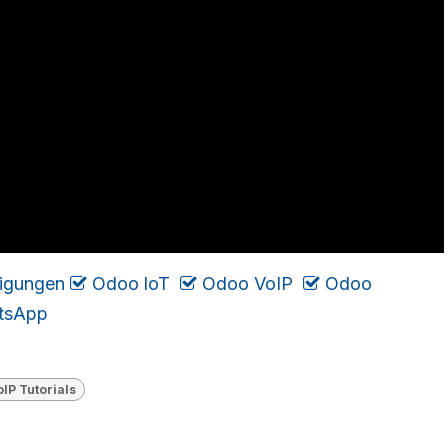
igungen
​
Odoo loT
​
Odoo VoIP
Odoo
tsApp
lP Tutorials