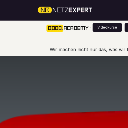
Zum Inhalt springen
Über Un
:
Videokurse
Wir machen nicht nur das, was wir 