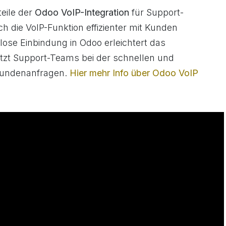
teile der
Odoo VoIP-Integration
für Support-
rch die VoIP-Funktion effizienter mit Kunden
ose Einbindung in Odoo erleichtert das
zt Support-Teams bei der schnellen und
 Kundenanfragen.
Hier mehr Info über Odoo VoIP