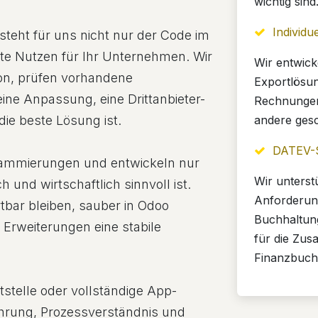
wichtig sind
Individu
steht für uns nicht nur der Code im
te Nutzen für Ihr Unternehmen. Wir
Wir entwick
ion, prüfen vorhandene
Exportlösun
ine Anpassung, eine Drittanbieter-
Rechnungen
andere gesc
die beste Lösung ist.
DATEV-S
rammierungen und entwickeln nur
Wir unterst
ch und wirtschaftlich sinnvoll ist.
Anforderung
tbar bleiben, sauber in Odoo
Buchhaltun
n Erweiterungen eine stabile
für die Zus
Finanzbuch
stelle oder vollständige App-
ahrung, Prozessverständnis und