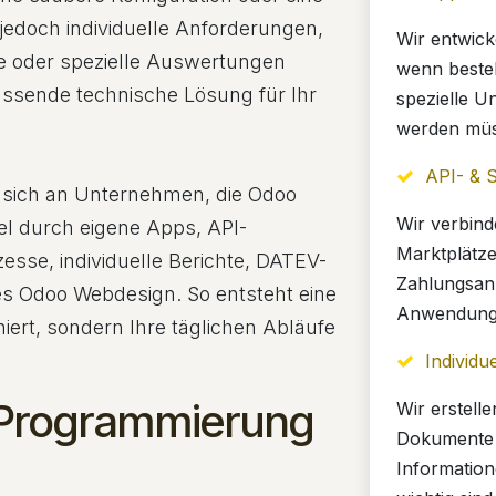
jedoch individuelle Anforderungen,
Wir entwick
e oder spezielle Auswertungen
wenn beste
assende technische Lösung für Ihr
spezielle 
werden müs
API- & S
 sich an Unternehmen, die Odoo
Wir verbin
el durch eigene Apps, API-
Marktplätze
sse, individuelle Berichte, DATEV-
Zahlungsanb
es Odoo Webdesign. So entsteht eine
Anwendung
niert, sondern Ihre täglichen Abläufe
Individu
Programmierung
Wir erstell
Dokumente 
Information