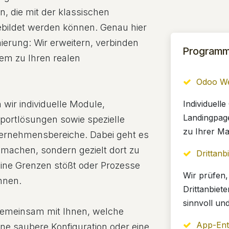
 die mit der klassischen
gebildet werden können. Genau hier
ierung: Wir erweitern, verbinden
Programmi
em zu Ihren realen
Odoo We
Individuell
wir individuelle Module,
Landingpag
xportlösungen sowie spezielle
zu Ihrer Ma
ernehmensbereiche. Dabei geht es
machen, sondern gezielt dort zu
Drittanb
ine Grenzen stößt oder Prozesse
Wir prüfen,
önnen.
Drittanbiet
sinnvoll un
gemeinsam mit Ihnen, welche
App-Ent
 eine saubere Konfiguration oder eine