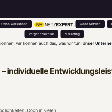
s
Leistungen
Odoo für Einsteiger
Preise
:
Odoo Workshops
Odoo Service
Vorgehensweise
Marketing
können, wir können auch das, was wir tun!
Unser Unterneh
 individuelle Entwicklungslei
öglichkeiten. Doch in vielen