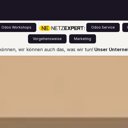
s
Leistungen
Odoo für Einsteiger
Preise
:
Odoo Workshops
Odoo Service
Vorgehensweise
Marketing
können, wir können auch das, was wir tun!
Unser Unterneh