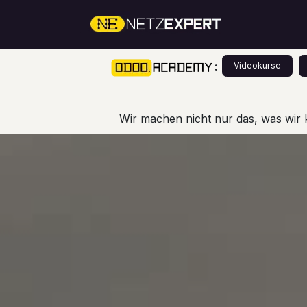
Zum Inhalt springen
Über Un
:
Videokurse
Wir machen nicht nur das, was wir 