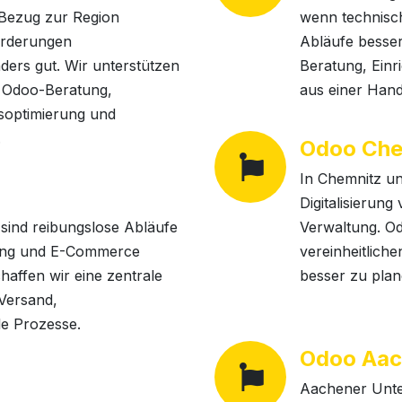
Bezug zur Region
wenn technisc
orderungen
Abläufe besser
ders gut. Wir unterstützen
Beratung, Einr
 Odoo-Beratung,
aus einer Hand
soptimierung und
.
Odoo Che
In Chemnitz un
Digitalisierun
ind reibungslose Abläufe
Verwaltung. Od
stung und E-Commerce
vereinheitlich
haffen wir eine zentrale
besser zu plan
 Versand,
e Prozesse.
Odoo Aa
Aachener Unte