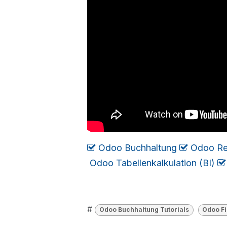
Odoo Buchhaltung
Odoo Re
Odoo Tabellenkalkulation (BI)
#
Odoo Buchhaltung Tutorials
Odoo Fi