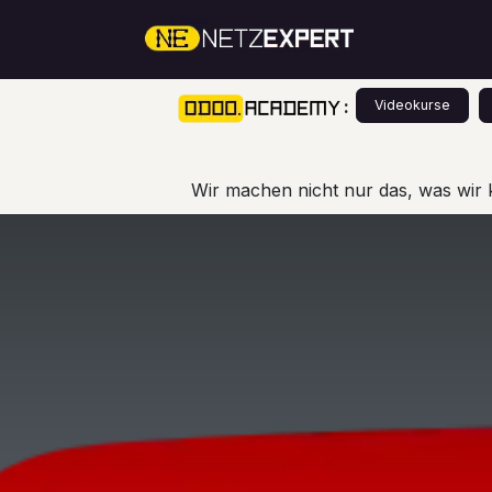
Zum Inhalt springen
Über Un
:
Videokurse
Wir machen nicht nur das, was wir 