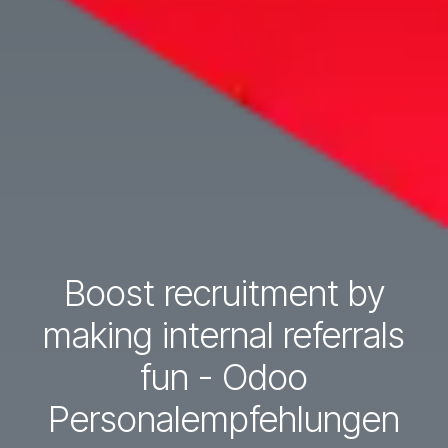
Boost recruitment by
making internal referrals
fun - Odoo
Personalempfehlungen