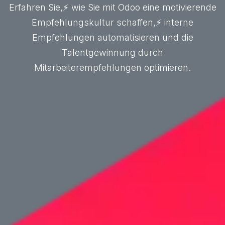
Erfahren Sie,⚡ wie Sie mit Odoo eine motivierende
Empfehlungskultur schaffen,⚡ interne
Empfehlungen automatisieren und die
Talentgewinnung durch
Mitarbeiterempfehlungen optimieren.