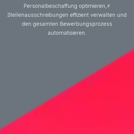
Personalbeschaffung optimieren,⚡
Stellenausschreibungen effizient verwalten und
den gesamten Bewerbungsprozess
automatisieren.