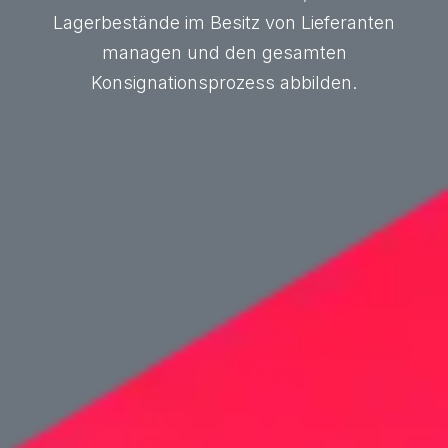
Lagerbestände im Besitz von Lieferanten
managen und den gesamten
Konsignationsprozess abbilden.