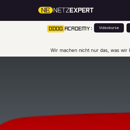
Zum Inhalt springen
Über Un
:
Videokurse
Wir machen nicht nur das, was wir 