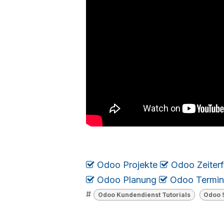
Odoo Projekte
​​​
Odoo Zeiter
Odoo Planung
​
​​​
Odoo Termi
#
Odoo Kundendienst Tutorials
Odoo S