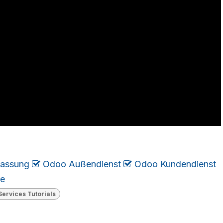
fassung
​
Odoo Außendienst
​
Odoo Kundendienst
​
ne
ervices Tutorials