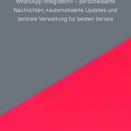
WhatsApp-Integration⚡ – personalisierte
Nachrichten,⚡automatisierte Updates und
zentrale Verwaltung für besten Service