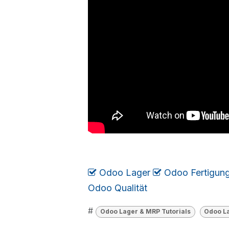
Odoo Lager
​​​
Odoo Fertigun
Odoo Qualität
#
Odoo Lager & MRP Tutorials
Odoo La