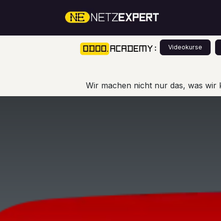
Zum Inhalt springen
Über Un
:
Videokurse
Wir machen nicht nur das, was wir 