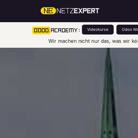
Zum Inhalt springen
Über Un
:
Videokurse
Odoo Wo
Wir machen nicht nur das, was wir kö