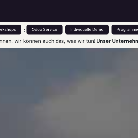
s
Leistungen
Odoo für Einsteiger
Preise
:
rkshops
Odoo Service
Individuelle Demo
Programmi
nnen, wir können auch das, was wir tun!
Unser Unternehme