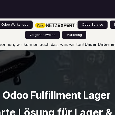
s
Leistungen
Odoo für Einsteiger
Preise
:
Odoo Workshops
Odoo Service
Vorgehensweise
Marketing
können, wir können auch das, was wir tun!
Unser Unterneh
Odoo Fulfillment Lager
arte Lösung für Lager &