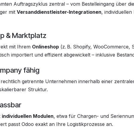
amten Auftragszyklus zentral – vom Bestelleingang über di
ger mit
Versanddienstleister-Integrationen
, individuelle
op & Marktplatz
rekt mit Ihrem
Onlineshop
(z. B. Shopify, WooCommerce, 
ch importiert und effizient abgewickelt – inklusive Bestand
ompany fähig
rechtlich getrennte Unternehmen innerhalb einer zentralen
kalierbarer Struktur.
passbar
t
individuellen Modulen
, etwa für Chargen- und Seriennu
rt passt Odoo exakt an Ihre Logistikprozesse an.