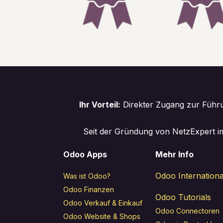
Ihr Vorteil:
Direkter Zugang zur Führu
Seit der Gründung von NetzExpert im
Odoo Apps
Mehr Info
Odoo Internationa
Was ist Odoo?
Odoo Finanzen
Odoo Tutorials
Odoo Verkauf & Einkauf
Odoo Connectoren
Odoo Website & Shops