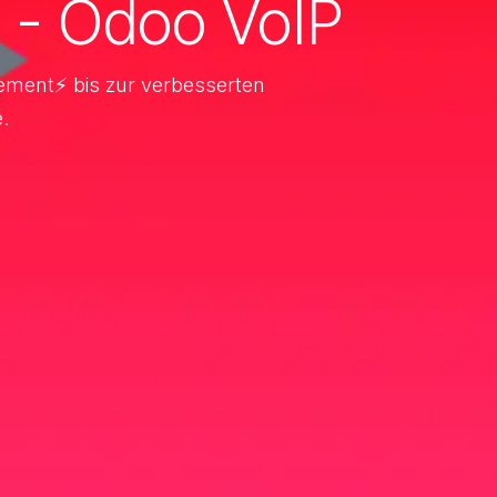
e - Odoo VoIP
ement⚡ bis zur verbesserten
.