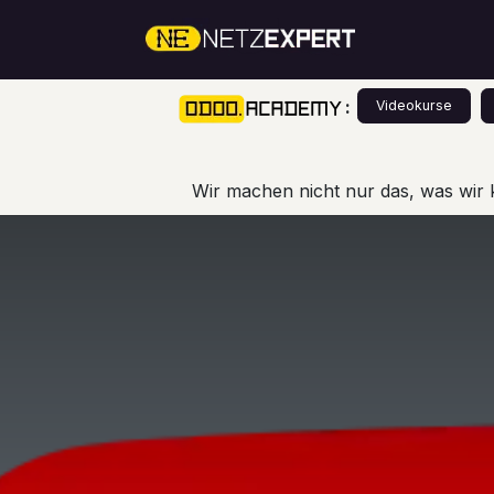
Zum Inhalt springen
Über Un
:
Videokurse
Wir machen nicht nur das, was wir 