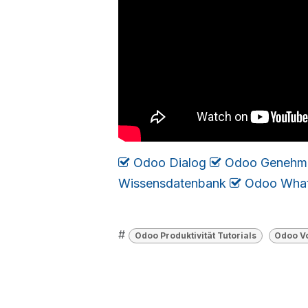
Odoo Dialog
​​​
Odoo Genehm
Wissensdatenbank
​
Odoo Wha
#
Odoo Produktivität Tutorials
Odoo Vo