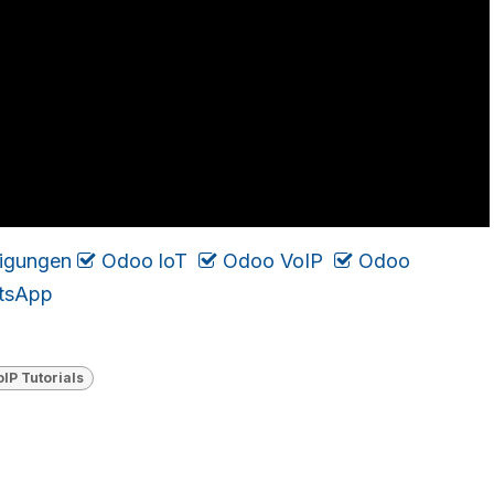
igungen
​
Odoo loT
​
Odoo VoIP
Odoo
tsApp
lP Tutorials