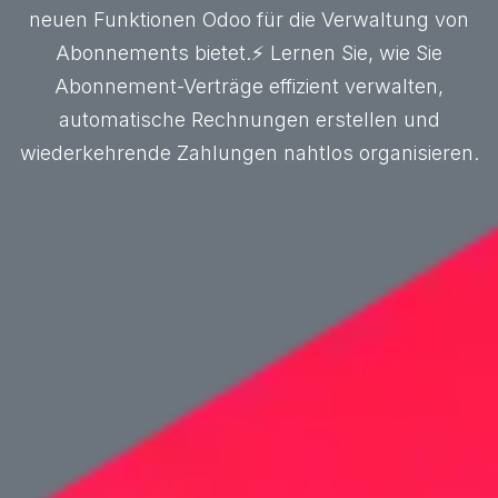
neuen Funktionen Odoo für die Verwaltung von
Abonnements bietet.⚡ Lernen Sie, wie Sie
Abonnement-Verträge effizient verwalten,
automatische Rechnungen erstellen und
wiederkehrende Zahlungen nahtlos organisieren.