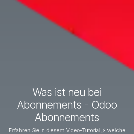
Was ist neu bei
Abonnements - Odoo
Abonnements
Erfahren Sie in diesem Video-Tutorial,⚡ welche