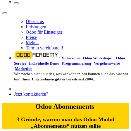
Über Uns
Leistungen
Odoo für Einsteiger
Preise
Mehr...
Termin vereinbaren!
:
Videokurse
Odoo Workshops
:
Odoo
Service
Individuelle Demo
Programmierung
Vorgehensweise
Marketing
Wir machen nicht nur das, was wir können, wir können auch das, was wir
tun!
Unser Unternehmen gibt es bereits seit 2004...
Jetzt kontaktieren?
Odoo Abonnements
3 Gründe, warum man das Odoo Modul
„Abonnements“ nutzen sollte