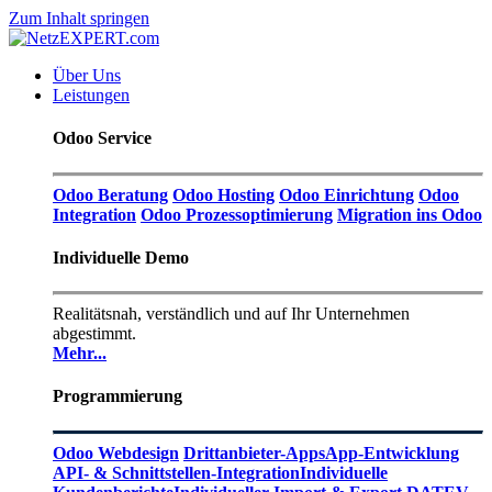
Zum Inhalt springen
Über Uns
Leistungen
Odoo Service
Odoo Beratung
Odoo Hosting
Odoo Einrichtung
Odoo
Integration
Odoo Prozessoptimierung
Migration ins Odoo
Individuelle Demo
Realitätsnah, verständlich und auf Ihr Unternehmen
abgestimmt.
Mehr...
Programmierung
Odoo Webdesign
Drittanbieter-Apps
App-Entwicklung
API- & Schnittstellen-Integration
Individuelle