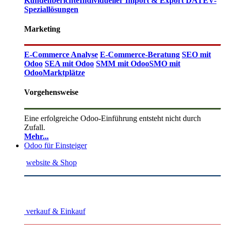
Kundenberichte
Individueller Import & Export
DATEV-
Speziallösungen
Marketing
E-Commerce Analyse
E-Commerce-Beratung
SEO mit
Odoo
SEA mit Odoo
SMM mit Odoo
SMO mit
Odoo
Marktplätze
Vorgehensweise
Eine erfolgreiche Odoo-Einführung entsteht nicht durch
Zufall.
Mehr...
Odoo für Einsteiger
website & Shop
verkauf & Einkauf