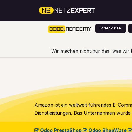
Zum Inhalt springen
Über Un
:
Videokurse
Wir machen nicht nur das, was wir 
Amazon ist ein weltweit führendes E-Com
Dienstleistungen. Das Unternehmen wurde 1
​
Odoo PrestaShop
​​
Odoo ShopWare
​