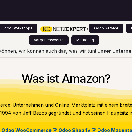
s
Leistungen
Odoo für Einsteiger
Preise
:
Odoo Workshops
Odoo Service
Vorgehensweise
Marketing
können, wir können auch das, was wir tun!
Unser Unterneh
Was ist Amazon?
merce-Unternehmen und Online-Marktplatz mit einem brei
994 von Jeff Bezos gegründet und hat seinen Hauptsitz i
Odoo WooCommerce
​
Odoo Shopify
​
Odoo Magento