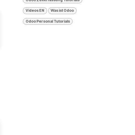
Videos EN
Was ist Odoo
​Odoo Personal Tutorials