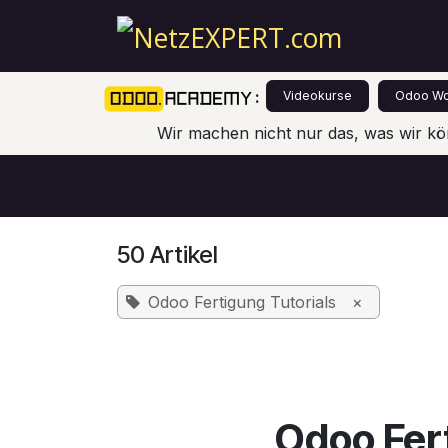
Zum Inhalt springen
Über Un
:
Videokurse
Odoo Wo
Wir machen nicht nur das, was wir kö
50 Artikel
Odoo Fertigung Tutorials
×
Odoo Fert