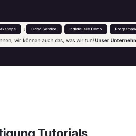
s
Leistungen
Odoo für Einsteiger
Preise
:
rkshops
Odoo Service
Individuelle Demo
Programmi
nnen, wir können auch das, was wir tun!
Unser Unternehme
igung Tutorials